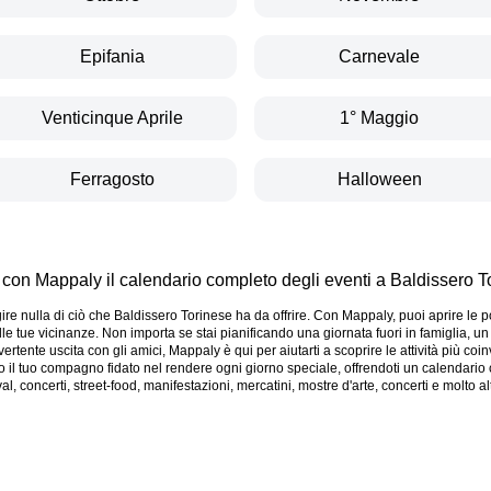
Epifania
Carnevale
Venticinque Aprile
1° Maggio
Ferragosto
Halloween
 con Mappaly il calendario completo degli eventi a Baldissero T
gire nulla di ciò che Baldissero Torinese ha da offrire. Con Mappaly, puoi aprire le 
lle tue vicinanze. Non importa se stai pianificando una giornata fuori in famiglia, 
rtente uscita con gli amici, Mappaly è qui per aiutarti a scoprire le attività più coin
o il tuo compagno fidato nel rendere ogni giorno speciale, offrendoti un calendario 
ival, concerti, street-food, manifestazioni, mercatini, mostre d'arte, concerti e molto a