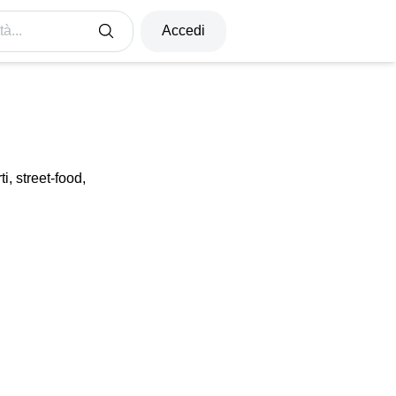
à...
Accedi
ti, street-food,