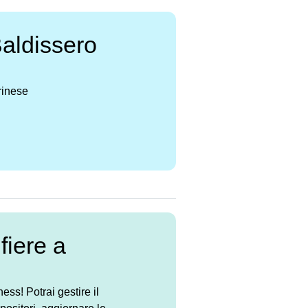
Baldissero
rinese
fiere a
s! Potrai gestire il