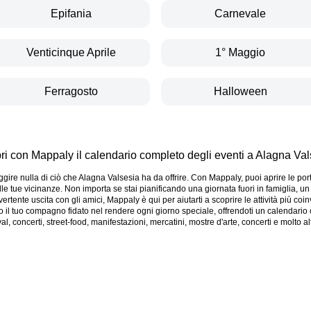
Epifania
Carnevale
Venticinque Aprile
1° Maggio
Ferragosto
Halloween
ri con Mappaly il calendario completo degli eventi a Alagna Val
uggire nulla di ciò che Alagna Valsesia ha da offrire. Con Mappaly, puoi aprire le po
lle tue vicinanze. Non importa se stai pianificando una giornata fuori in famiglia, 
rtente uscita con gli amici, Mappaly è qui per aiutarti a scoprire le attività più coin
o il tuo compagno fidato nel rendere ogni giorno speciale, offrendoti un calendario 
ival, concerti, street-food, manifestazioni, mercatini, mostre d'arte, concerti e molto a