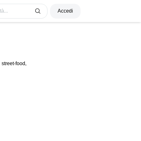
à...
Accedi
, street-food,