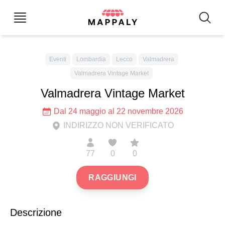
Eventi
Lombardia
Lecco
Valmadrera
Valmadrera Vintage Market
Valmadrera Vintage Market
Dal 24 maggio al 22 novembre 2026
INDIRIZZO NON VERIFICATO
77
0
0
RAGGIUNGI
Descrizione