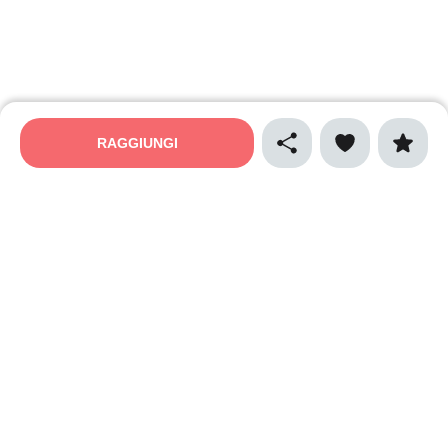
RAGGIUNGI
MAPPALY
Privacy policy
Cookies policy
Termini e condizioni
Cibo e gastronomia
Sport
Natura e ecologia
Vino e enogastronomia
Musica
Arte e spettacolo