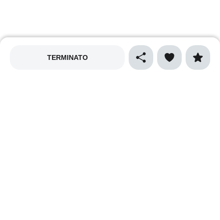
TERMINATO
MAPPALY
Privacy policy
Cookies policy
Termini e condizioni
Cibo e gastronomia
Sport
Natura e ecologia
Vino e enogastronomia
Musica
Arte e spettacolo
Cultura
Shopping