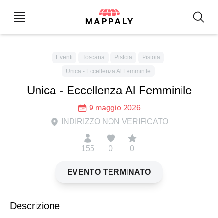
Eventi
Toscana
Pistoia
Pistoia
Unica - Eccellenza Al Femminile
Unica - Eccellenza Al Femminile
9 maggio 2026
INDIRIZZO NON VERIFICATO
155
0
0
EVENTO TERMINATO
Descrizione