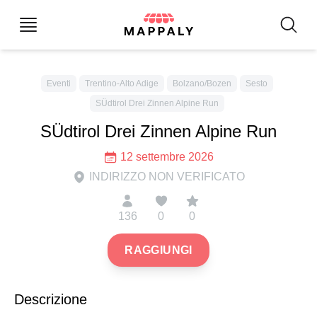
Eventi
Trentino-Alto Adige
Bolzano/Bozen
Sesto
SÜdtirol Drei Zinnen Alpine Run
SÜdtirol Drei Zinnen Alpine Run
12 settembre 2026
INDIRIZZO NON VERIFICATO
136
0
0
RAGGIUNGI
Descrizione