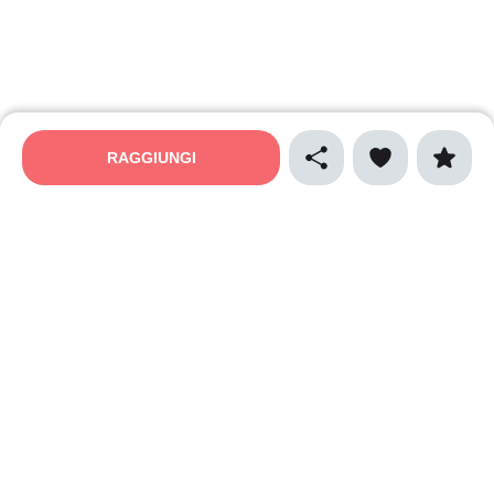
RAGGIUNGI
MAPPALY
Privacy policy
Cookies policy
Termini e condizioni
Cibo e gastronomia
Sport
Natura e ecologia
Vino e enogastronomia
Musica
Arte e spettacolo