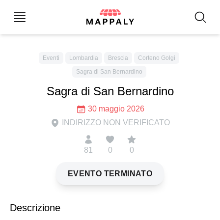
Eventi
Lombardia
Brescia
Corteno Golgi
Sagra di San Bernardino
Sagra di San Bernardino
30 maggio 2026
INDIRIZZO NON VERIFICATO
81
0
0
EVENTO TERMINATO
Descrizione