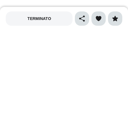
TERMINATO
MAPPALY
Privacy policy
Cookies policy
Termini e condizioni
Cibo e gastronomia
Sport
Natura e ecologia
Vino e enogastronomia
Musica
Arte e spettacolo
Cultura
Shopping
Luna park e giostre
Gioielli e antiquariato