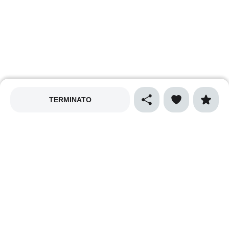
TERMINATO
MAPPALY
Privacy policy
Cookies policy
Termini e condizioni
Cibo e gastronomia
Sport
Natura e ecologia
Vino e enogastronomia