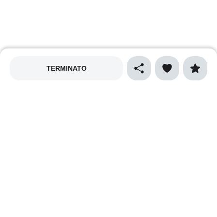
TERMINATO
MAPPALY
Privacy policy
Cookies policy
Termini e condizioni
Cibo e gastronomia
Sport
Natura e ecologia
Vino e enogastronomia
Musica
Arte e spettacolo
Cultura