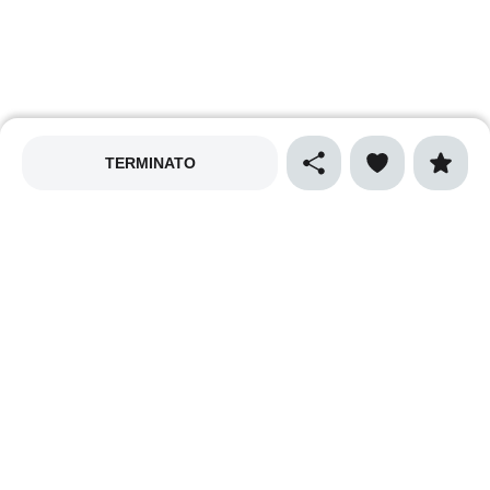
TERMINATO
MAPPALY
Privacy policy
Cookies policy
Termini e condizioni
Cibo e gastronomia
Sport
Natura e ecologia
Vino e enogastronomia
Musica
Arte e spettacolo