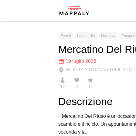
Eventi
Lombardia
Mantova
Pompon
Mercatino Del R
19 luglio 2026
INDIRIZZO NON VERIFICATO
267
0
0
Descrizione
Il Mercatino Del Riuso è un'occasione
scambio e il riciclo. Un appuntamento
seconda vita.