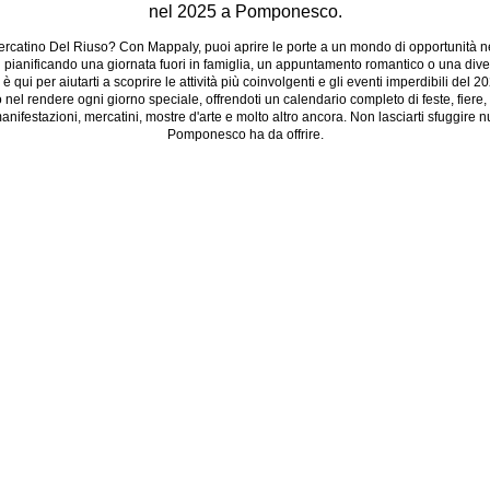
nel 2025 a Pomponesco.
catino Del Riuso? Con Mappaly, puoi aprire le porte a un mondo di opportunità ne
 pianificando una giornata fuori in famiglia, un appuntamento romantico o una diver
 qui per aiutarti a scoprire le attività più coinvolgenti e gli eventi imperdibili del 2
el rendere ogni giorno speciale, offrendoti un calendario completo di feste, fiere, f
manifestazioni, mercatini, mostre d'arte e molto altro ancora. Non lasciarti sfuggire nu
Pomponesco ha da offrire.