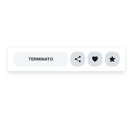
TERMINATO
Cibo e gastronomia
Sport
Natura e ecologia
Vino e enogastronomia
Musica
Arte e spettacolo
Cultura
Shopping