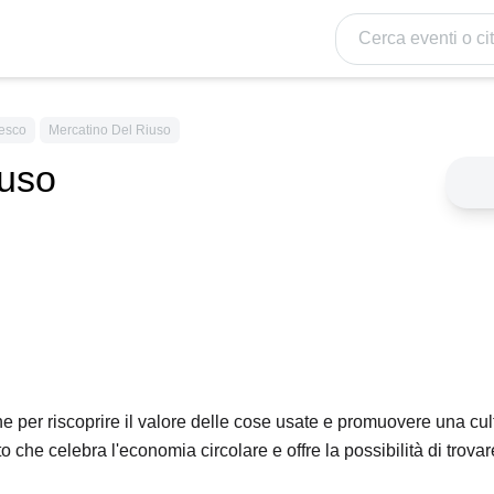
Cerca eventi o citt
esco
Mercatino Del Riuso
iuso
 per riscoprire il valore delle cose usate e promuovere una cultu
 che celebra l'economia circolare e offre la possibilità di trovar