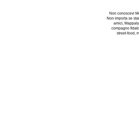
Non conoscevi Mer
Non importa se stai
amici, Mappaly è
compagno fidato n
street-food, 