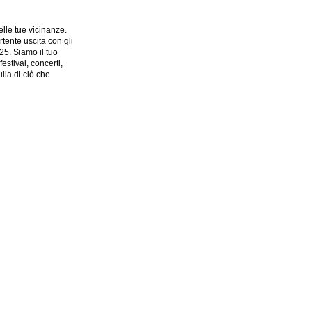
lle tue vicinanze.
tente uscita con gli
025. Siamo il tuo
estival, concerti,
lla di ciò che