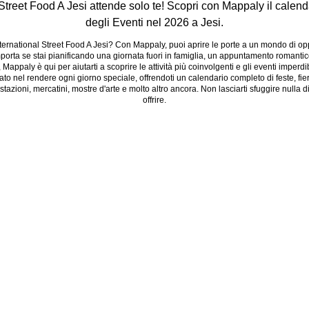
 Street Food A Jesi attende solo te! Scopri con Mappaly il calen
degli Eventi nel 2026 a Jesi.
ernational Street Food A Jesi? Con Mappaly, puoi aprire le porte a un mondo di opp
porta se stai pianificando una giornata fuori in famiglia, un appuntamento romantic
, Mappaly è qui per aiutarti a scoprire le attività più coinvolgenti e gli eventi imperd
to nel rendere ogni giorno speciale, offrendoti un calendario completo di feste, fiere
stazioni, mercatini, mostre d'arte e molto altro ancora. Non lasciarti sfuggire nulla d
offrire.