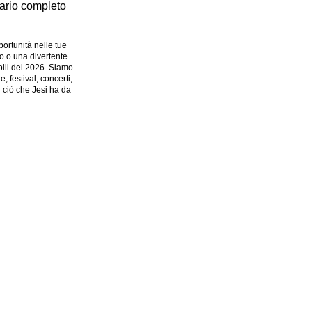
dario completo
ortunità nelle tue
o o una divertente
ibili del 2026. Siamo
, festival, concerti,
i ciò che Jesi ha da