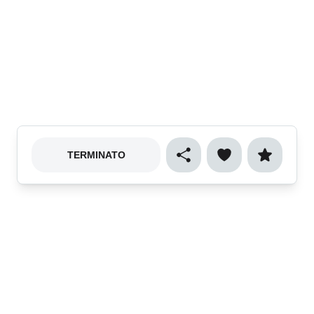
TERMINATO
Cibo e gastronomia
Sport
Natura e ecologia
Vino e enogastronomia
Musica
Arte e spettacolo
Cultura