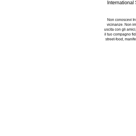
International
Non conoscevi Int
vicinanze. Non im
uscita con gli amici
il tuo compagno fida
street-food, manife