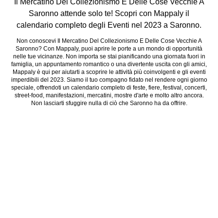
Il Mercatino Del Collezionismo E Delle Cose Vecchie A
Saronno attende solo te! Scopri con Mappaly il
calendario completo degli Eventi nel 2023 a Saronno.
Non conoscevi Il Mercatino Del Collezionismo E Delle Cose Vecchie A
Saronno? Con Mappaly, puoi aprire le porte a un mondo di opportunità
nelle tue vicinanze. Non importa se stai pianificando una giornata fuori in
famiglia, un appuntamento romantico o una divertente uscita con gli amici,
Mappaly è qui per aiutarti a scoprire le attività più coinvolgenti e gli eventi
imperdibili del 2023. Siamo il tuo compagno fidato nel rendere ogni giorno
speciale, offrendoti un calendario completo di feste, fiere, festival, concerti,
street-food, manifestazioni, mercatini, mostre d'arte e molto altro ancora.
Non lasciarti sfuggire nulla di ciò che Saronno ha da offrire.