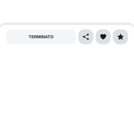
TERMINATO
MAPPALY
Privacy policy
Cookies policy
Termini e condizioni
Cibo e gastronomia
Sport
Natura e ecologia
Vino e enogastronomia
Musica
Arte e spettacolo
Cultura
Shopping