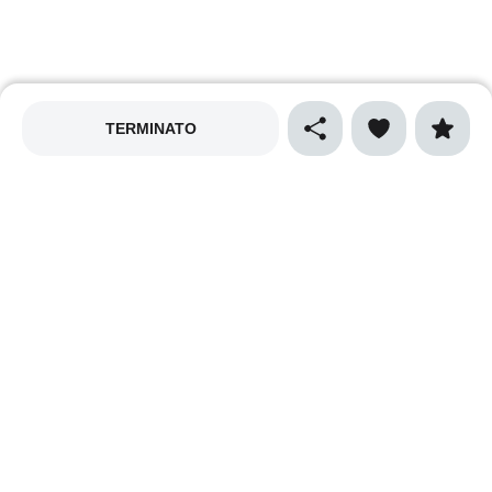
TERMINATO
MAPPALY
Privacy policy
Cookies policy
Termini e condizioni
Cibo e gastronomia
Sport
Natura e ecologia
Vino e enogastronomia
Musica
Arte e spettacolo
Cultura
Shopping