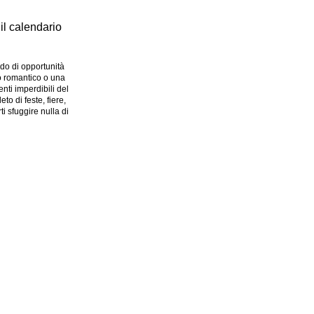
l calendario
o di opportunità
to romantico o una
enti imperdibili del
o di feste, fiere,
ti sfuggire nulla di