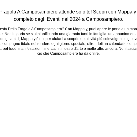
 Fragola A Camposampiero attende solo te! Scopri con Mappaly i
completo degli Eventi nel 2024 a Camposampiero.
esta Della Fragola A Camposampiero? Con Mappaly, puoi aprire le porte a un mond
ze. Non importa se stai pianificando una giornata fuori in famiglia, un appuntamen
on gli amici, Mappaly è qui per aiutarti a scoprire le attività più coinvolgenti e gli ev
o compagno fidato nel rendere ogni giorno speciale, offrendoti un calendario complet
 street-food, manifestazioni, mercatini, mostre d'arte e molto altro ancora. Non lasciar
ciò che Camposampiero ha da offrire.