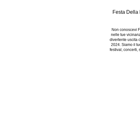
Festa Della
Non conoscevi F
nelle tue vicinan
divertente uscita c
2024. Siamo il tu
festival, concerti,