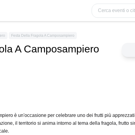
Cerca eventi o citt
ero
Festa Della Fragola A Camposampiero
gola A Camposampiero
ero è un'occasione per celebrare uno dei frutti più apprezzati 
zione, il territorio si anima intorno al tema della fragola, frutto
cale.