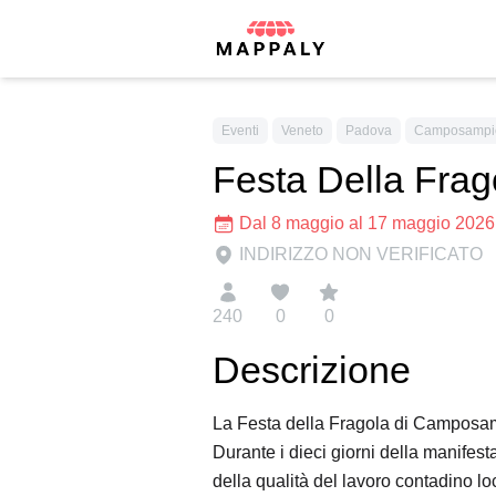
Eventi
Veneto
Padova
Camposampi
Festa Della Fra
Dal 8 maggio al 17 maggio 2026
INDIRIZZO NON VERIFICATO
240
0
0
Descrizione
La Festa della Fragola di Camposampi
Durante i dieci giorni della manifesta
della qualità del lavoro contadino lo