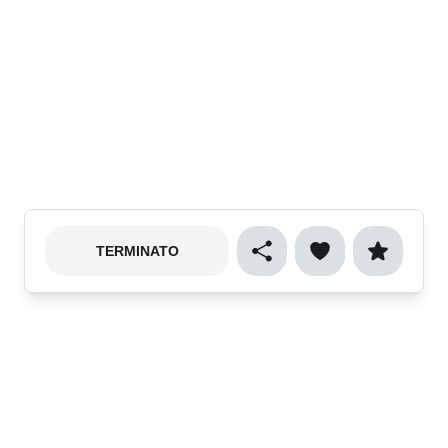
TERMINATO
Cibo e gastronomia
Sport
Natura e ecologia
Vino e enogastronomia
Musica