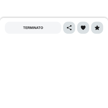
TERMINATO
MAPPALY
Privacy policy
Cookies policy
Termini e condizioni
Cibo e gastronomia
Sport
Natura e ecologia
Vino e enogastronomia
Musica
Arte e spettacolo
Cultura
Shopping