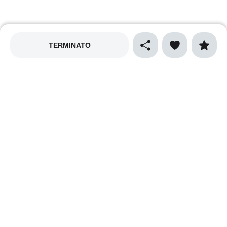
TERMINATO
MAPPALY
Privacy policy
Cookies policy
Termini e condizioni
Cibo e gastronomia
Sport
Natura e ecologia
Vino e enogastronomia
Musica
Arte e spettacolo
Cultura
Shopping
Luna park e giostre