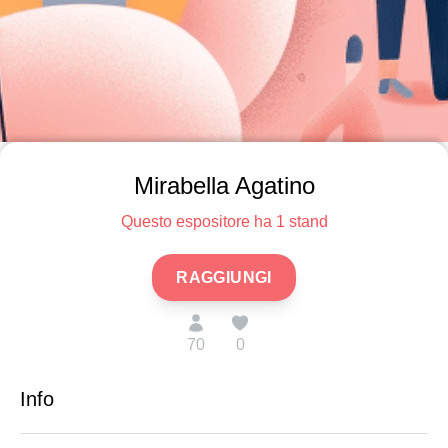
Mirabella Agatino
Questo espositore ha 1 stand
RAGGIUNGI
70
0
Info